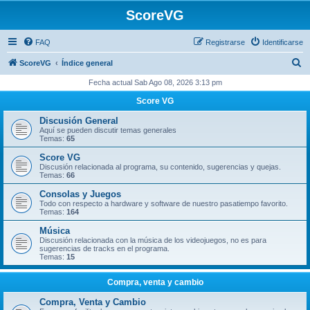
ScoreVG
FAQ
Registrarse
Identificarse
B
ScoreVG
Índice general
u
Fecha actual Sab Ago 08, 2026 3:13 pm
s
Score VG
c
Discusión General
a
Aquí se pueden discutir temas generales
Temas:
65
r
Score VG
Discusión relacionada al programa, su contenido, sugerencias y quejas.
Temas:
66
Consolas y Juegos
Todo con respecto a hardware y software de nuestro pasatiempo favorito.
Temas:
164
Música
Discusión relacionada con la música de los videojuegos, no es para
sugerencias de tracks en el programa.
Temas:
15
Compra, venta y cambio
Compra, Venta y Cambio