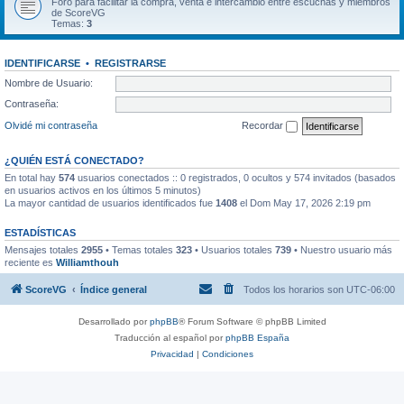
Foro para facilitar la compra, venta e intercambio entre escuchas y miembros
de ScoreVG
Temas:
3
IDENTIFICARSE
•
REGISTRARSE
Nombre de Usuario:
Contraseña:
Olvidé mi contraseña
Recordar
¿QUIÉN ESTÁ CONECTADO?
En total hay
574
usuarios conectados :: 0 registrados, 0 ocultos y 574 invitados (basados
en usuarios activos en los últimos 5 minutos)
La mayor cantidad de usuarios identificados fue
1408
el Dom May 17, 2026 2:19 pm
ESTADÍSTICAS
Mensajes totales
2955
• Temas totales
323
• Usuarios totales
739
• Nuestro usuario más
reciente es
Williamthouh
ScoreVG
Índice general
Todos los horarios son
UTC-06:00
Desarrollado por
phpBB
® Forum Software © phpBB Limited
Traducción al español por
phpBB España
Privacidad
|
Condiciones