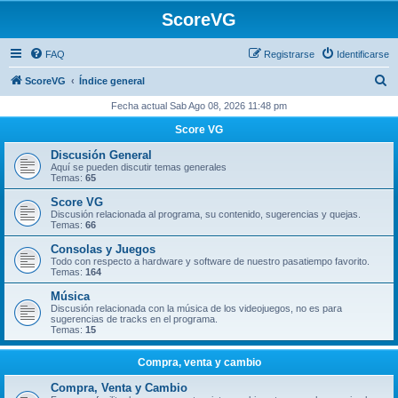
ScoreVG
FAQ
Registrarse
Identificarse
B
ScoreVG
Índice general
u
Fecha actual Sab Ago 08, 2026 11:48 pm
s
Score VG
c
Discusión General
a
Aquí se pueden discutir temas generales
Temas:
65
r
Score VG
Discusión relacionada al programa, su contenido, sugerencias y quejas.
Temas:
66
Consolas y Juegos
Todo con respecto a hardware y software de nuestro pasatiempo favorito.
Temas:
164
Música
Discusión relacionada con la música de los videojuegos, no es para
sugerencias de tracks en el programa.
Temas:
15
Compra, venta y cambio
Compra, Venta y Cambio