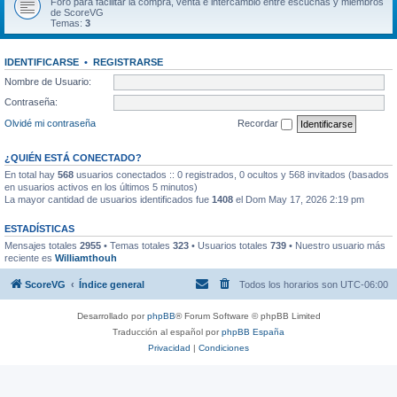
Foro para facilitar la compra, venta e intercambio entre escuchas y miembros
de ScoreVG
Temas:
3
IDENTIFICARSE
•
REGISTRARSE
Nombre de Usuario:
Contraseña:
Olvidé mi contraseña
Recordar
¿QUIÉN ESTÁ CONECTADO?
En total hay
568
usuarios conectados :: 0 registrados, 0 ocultos y 568 invitados (basados
en usuarios activos en los últimos 5 minutos)
La mayor cantidad de usuarios identificados fue
1408
el Dom May 17, 2026 2:19 pm
ESTADÍSTICAS
Mensajes totales
2955
• Temas totales
323
• Usuarios totales
739
• Nuestro usuario más
reciente es
Williamthouh
ScoreVG
Índice general
Todos los horarios son
UTC-06:00
Desarrollado por
phpBB
® Forum Software © phpBB Limited
Traducción al español por
phpBB España
Privacidad
|
Condiciones