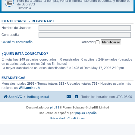
Foro para facilitar la compra, venta e intercambio entre escuchas y miembros
de ScoreVG
Temas:
3
IDENTIFICARSE
•
REGISTRARSE
Nombre de Usuario:
Contraseña:
Olvidé mi contraseña
Recordar
¿QUIÉN ESTÁ CONECTADO?
En total hay
249
usuarios conectados :: 0 registrados, 0 ocultos y 249 invitados (basados
en usuarios activos en los últimos 5 minutos)
La mayor cantidad de usuarios identificados fue
1408
el Dom May 17, 2026 2:19 pm
ESTADÍSTICAS
Mensajes totales
2955
• Temas totales
323
• Usuarios totales
739
• Nuestro usuario más
reciente es
Williamthouh
ScoreVG
Índice general
Todos los horarios son
UTC-06:00
Desarrollado por
phpBB
® Forum Software © phpBB Limited
Traducción al español por
phpBB España
Privacidad
|
Condiciones