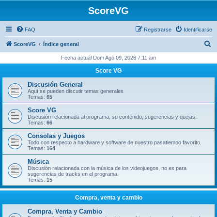
ScoreVG
FAQ
Registrarse
Identificarse
B
ScoreVG
Índice general
u
Fecha actual Dom Ago 09, 2026 7:11 am
s
Score VG
c
Discusión General
a
Aquí se pueden discutir temas generales
Temas:
65
r
Score VG
Discusión relacionada al programa, su contenido, sugerencias y quejas.
Temas:
66
Consolas y Juegos
Todo con respecto a hardware y software de nuestro pasatiempo favorito.
Temas:
164
Música
Discusión relacionada con la música de los videojuegos, no es para
sugerencias de tracks en el programa.
Temas:
15
Compra, venta y cambio
Compra, Venta y Cambio