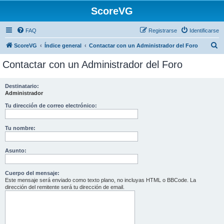
ScoreVG
FAQ
Registrarse
Identificarse
B
ScoreVG
Índice general
Contactar con un Administrador del Foro
u
Contactar con un Administrador del Foro
s
c
Destinatario:
Administrador
a
r
Tu dirección de correo electrónico:
Tu nombre:
Asunto:
Cuerpo del mensaje:
Este mensaje será enviado como texto plano, no incluyas HTML o BBCode. La
dirección del remitente será tu dirección de email.