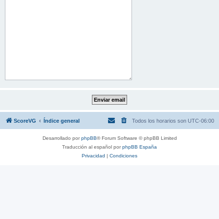
ScoreVG
Índice general
Todos los horarios son
UTC-06:00
Desarrollado por
phpBB
® Forum Software © phpBB Limited
Traducción al español por
phpBB España
Privacidad
|
Condiciones