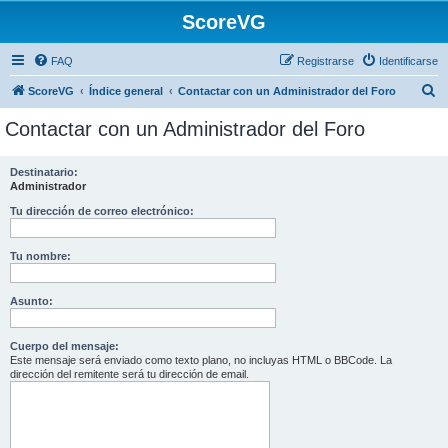
ScoreVG
FAQ
Registrarse
Identificarse
B
ScoreVG
Índice general
Contactar con un Administrador del Foro
u
Contactar con un Administrador del Foro
s
c
Destinatario:
Administrador
a
r
Tu dirección de correo electrónico:
Tu nombre:
Asunto:
Cuerpo del mensaje:
Este mensaje será enviado como texto plano, no incluyas HTML o BBCode. La
dirección del remitente será tu dirección de email.