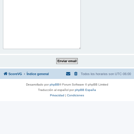
ScoreVG
Índice general
Todos los horarios son
UTC-06:00
Desarrollado por
phpBB
® Forum Software © phpBB Limited
Traducción al español por
phpBB España
Privacidad
|
Condiciones