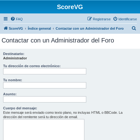
ScoreVG
FAQ
Registrarse
Identificarse
B
ScoreVG
Índice general
Contactar con un Administrador del Foro
u
Contactar con un Administrador del Foro
s
c
Destinatario:
Administrador
a
r
Tu dirección de correo electrónico:
Tu nombre:
Asunto:
Cuerpo del mensaje:
Este mensaje será enviado como texto plano, no incluyas HTML o BBCode. La
dirección del remitente será tu dirección de email.