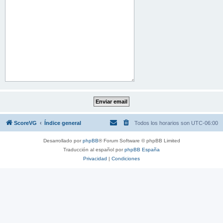
ScoreVG
Índice general
Todos los horarios son
UTC-06:00
Desarrollado por
phpBB
® Forum Software © phpBB Limited
Traducción al español por
phpBB España
Privacidad
|
Condiciones