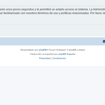
á solo unos pocos segundos y te permitirá un amplio acceso al sistema. La Adminis
tar familiarizado con nuestros términos de uso y políticas relacionadas. Por favor, l
Desarrollado por
phpBB
® Forum Software © phpBB Limited
Traducción al español por
phpBB España
Privacidad
|
Condiciones