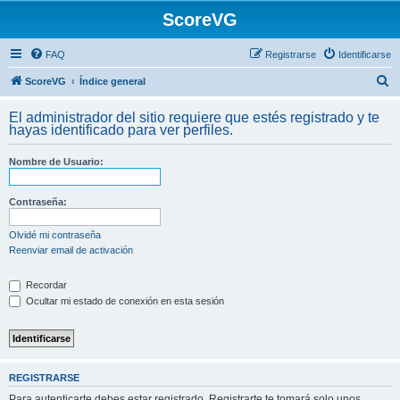
ScoreVG
FAQ
Registrarse
Identificarse
B
ScoreVG
Índice general
u
El administrador del sitio requiere que estés registrado y te
s
hayas identificado para ver perfiles.
c
Nombre de Usuario:
a
r
Contraseña:
Olvidé mi contraseña
Reenviar email de activación
Recordar
Ocultar mi estado de conexión en esta sesión
REGISTRARSE
Para autenticarte debes estar registrado. Registrarte te tomará solo unos