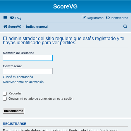
ScoreVG
FAQ
Registrarse
Identificarse
B
ScoreVG
Índice general
u
El administrador del sitio requiere que estés registrado y te
s
hayas identificado para ver perfiles.
c
Nombre de Usuario:
a
r
Contraseña:
Olvidé mi contraseña
Reenviar email de activación
Recordar
Ocultar mi estado de conexión en esta sesión
REGISTRARSE
Para autenticarte debes estar registrado. Registrarte te tomará solo unos