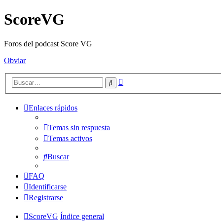
ScoreVG
Foros del podcast Score VG
Obviar
Búsqueda
Buscar
avanzada
Enlaces rápidos
Temas sin respuesta
Temas activos
Buscar
FAQ
Identificarse
Registrarse
ScoreVG
Índice general