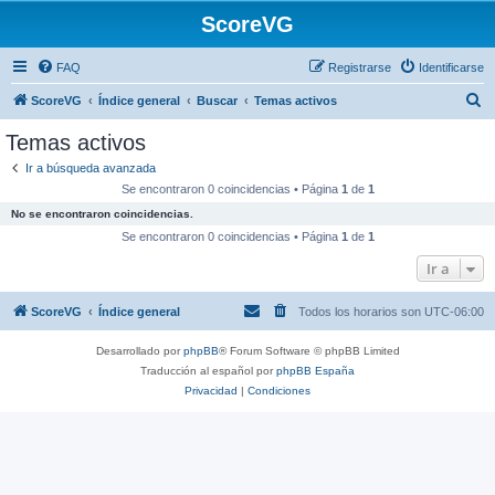
ScoreVG
FAQ
Registrarse
Identificarse
B
ScoreVG
Índice general
Buscar
Temas activos
u
Temas activos
s
Ir a búsqueda avanzada
c
Se encontraron 0 coincidencias • Página
1
de
1
a
No se encontraron coincidencias.
r
Se encontraron 0 coincidencias • Página
1
de
1
Ir a
ScoreVG
Índice general
Todos los horarios son
UTC-06:00
Desarrollado por
phpBB
® Forum Software © phpBB Limited
Traducción al español por
phpBB España
Privacidad
|
Condiciones