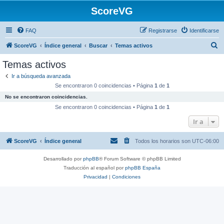
ScoreVG
FAQ
Registrarse
Identificarse
B
ScoreVG
Índice general
Buscar
Temas activos
u
Temas activos
s
Ir a búsqueda avanzada
c
Se encontraron 0 coincidencias • Página
1
de
1
a
No se encontraron coincidencias.
r
Se encontraron 0 coincidencias • Página
1
de
1
Ir a
ScoreVG
Índice general
Todos los horarios son
UTC-06:00
Desarrollado por
phpBB
® Forum Software © phpBB Limited
Traducción al español por
phpBB España
Privacidad
|
Condiciones