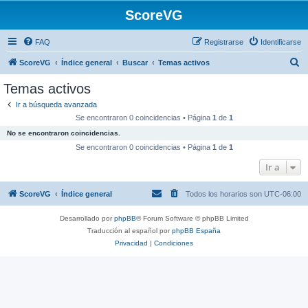
ScoreVG
FAQ
Registrarse
Identificarse
B
ScoreVG
Índice general
Buscar
Temas activos
u
Temas activos
s
Ir a búsqueda avanzada
c
Se encontraron 0 coincidencias • Página
1
de
1
a
No se encontraron coincidencias.
r
Se encontraron 0 coincidencias • Página
1
de
1
Ir a
ScoreVG
Índice general
Todos los horarios son
UTC-06:00
Desarrollado por
phpBB
® Forum Software © phpBB Limited
Traducción al español por
phpBB España
Privacidad
|
Condiciones