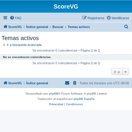
ScoreVG
FAQ
Registrarse
Identificarse
B
ScoreVG
Índice general
Buscar
Temas activos
u
Temas activos
s
Ir a búsqueda avanzada
c
Se encontraron 0 coincidencias • Página
1
de
1
a
No se encontraron coincidencias.
r
Se encontraron 0 coincidencias • Página
1
de
1
Ir a
ScoreVG
Índice general
Todos los horarios son
UTC-06:00
Desarrollado por
phpBB
® Forum Software © phpBB Limited
Traducción al español por
phpBB España
Privacidad
|
Condiciones