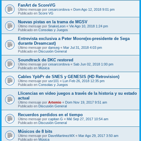
FanArt de ScoreVG
Último mensaje por
cesarcordova
«
Dom Ago 12, 2018 9:01 pm
Publicado en
Score VG
Nuevas pistas en la trama de MGSV
Último mensaje por
SnakeLeon
«
Vie Ago 10, 2018 1:24 pm
Publicado en
Consolas y Juegos
Entrevista exclusiva a Peter Moore(ex-presidente de Sega
durante Dreamcast)
Último mensaje por
danseg
«
Mar Jul 31, 2018 4:03 pm
Publicado en
Discusión General
Soundtrack de DKC restored
Último mensaje por
cesarcordova
«
Sab Jun 02, 2018 1:00 pm
Publicado en
Música
Cables YpbPr de SNES y GENESIS (HD Retrovision)
Último mensaje por
usr101
«
Lun Feb 26, 2018 12:35 pm
Publicado en
Consolas y Juegos
Llicencias en video juegos a través de la historia y su estado
actual
Último mensaje por
Artemio
«
Dom Nov 19, 2017 9:51 am
Publicado en
Discusión General
Recuerdos perdidos en el tiempo
Último mensaje por
capitan G
«
Mié Sep 27, 2017 10:54 am
Publicado en
Discusión General
Músicos de 8 bits
Último mensaje por
DaveMartinezMX
«
Mar Ago 29, 2017 3:50 am
Publicado en
Música