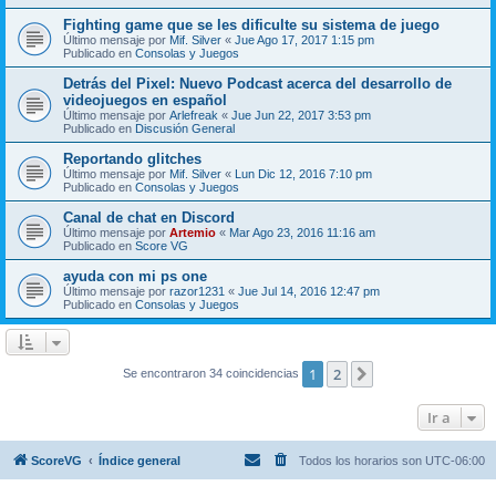
Fighting game que se les dificulte su sistema de juego
Último mensaje por
Mif. Silver
«
Jue Ago 17, 2017 1:15 pm
Publicado en
Consolas y Juegos
Detrás del Pixel: Nuevo Podcast acerca del desarrollo de
videojuegos en español
Último mensaje por
Arlefreak
«
Jue Jun 22, 2017 3:53 pm
Publicado en
Discusión General
Reportando glitches
Último mensaje por
Mif. Silver
«
Lun Dic 12, 2016 7:10 pm
Publicado en
Consolas y Juegos
Canal de chat en Discord
Último mensaje por
Artemio
«
Mar Ago 23, 2016 11:16 am
Publicado en
Score VG
ayuda con mi ps one
Último mensaje por
razor1231
«
Jue Jul 14, 2016 12:47 pm
Publicado en
Consolas y Juegos
1
2
Siguiente
Se encontraron 34 coincidencias
Ir a
ScoreVG
Índice general
Todos los horarios son
UTC-06:00