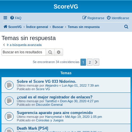
ScoreVG
FAQ
Registrarse
Identificarse
B
ScoreVG
Índice general
Buscar
Temas sin respuesta
u
Temas sin respuesta
s
Ir a búsqueda avanzada
c
Buscar
Búsqueda avanzada
a
1
2
Siguiente
Se encontraron 34 coincidencias
r
Temas
Sobre el Score VG 033 Nidorino.
Último mensaje por
Alejandro
«
Lun Ago 01, 2022 7:39 am
Publicado en
Score VG
¿cual es el mejor registrador de enlaces?
Último mensaje por
Tamtfsd
«
Dom Ago 30, 2020 4:27 pm
Publicado en
Discusión General
Sugerencia aparato para aire comprimido
Último mensaje por
Harvymetal
«
Mié Ago 19, 2020 1:05 pm
Publicado en
Consolas y Juegos
Death Mark [PS4]