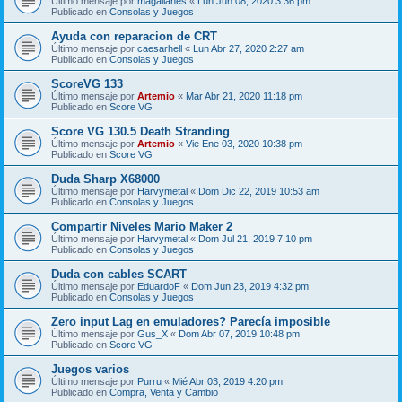
Último mensaje por
magallanes
«
Lun Jun 08, 2020 3:36 pm
Publicado en
Consolas y Juegos
Ayuda con reparacion de CRT
Último mensaje por
caesarhell
«
Lun Abr 27, 2020 2:27 am
Publicado en
Consolas y Juegos
ScoreVG 133
Último mensaje por
Artemio
«
Mar Abr 21, 2020 11:18 pm
Publicado en
Score VG
Score VG 130.5 Death Stranding
Último mensaje por
Artemio
«
Vie Ene 03, 2020 10:38 pm
Publicado en
Score VG
Duda Sharp X68000
Último mensaje por
Harvymetal
«
Dom Dic 22, 2019 10:53 am
Publicado en
Consolas y Juegos
Compartir Niveles Mario Maker 2
Último mensaje por
Harvymetal
«
Dom Jul 21, 2019 7:10 pm
Publicado en
Consolas y Juegos
Duda con cables SCART
Último mensaje por
EduardoF
«
Dom Jun 23, 2019 4:32 pm
Publicado en
Consolas y Juegos
Zero input Lag en emuladores? Parecía imposible
Último mensaje por
Gus_X
«
Dom Abr 07, 2019 10:48 pm
Publicado en
Score VG
Juegos varios
Último mensaje por
Purru
«
Mié Abr 03, 2019 4:20 pm
Publicado en
Compra, Venta y Cambio