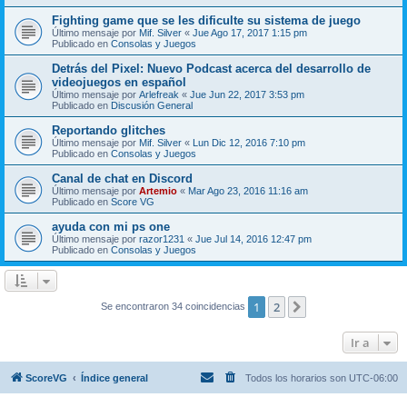
Fighting game que se les dificulte su sistema de juego
Último mensaje por
Mif. Silver
«
Jue Ago 17, 2017 1:15 pm
Publicado en
Consolas y Juegos
Detrás del Pixel: Nuevo Podcast acerca del desarrollo de
videojuegos en español
Último mensaje por
Arlefreak
«
Jue Jun 22, 2017 3:53 pm
Publicado en
Discusión General
Reportando glitches
Último mensaje por
Mif. Silver
«
Lun Dic 12, 2016 7:10 pm
Publicado en
Consolas y Juegos
Canal de chat en Discord
Último mensaje por
Artemio
«
Mar Ago 23, 2016 11:16 am
Publicado en
Score VG
ayuda con mi ps one
Último mensaje por
razor1231
«
Jue Jul 14, 2016 12:47 pm
Publicado en
Consolas y Juegos
1
2
Siguiente
Se encontraron 34 coincidencias
Ir a
ScoreVG
Índice general
Todos los horarios son
UTC-06:00