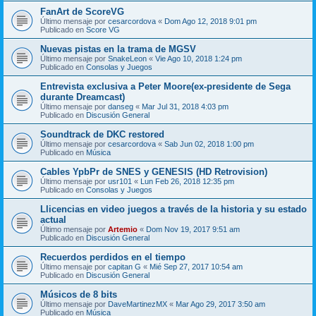
FanArt de ScoreVG
Último mensaje por
cesarcordova
«
Dom Ago 12, 2018 9:01 pm
Publicado en
Score VG
Nuevas pistas en la trama de MGSV
Último mensaje por
SnakeLeon
«
Vie Ago 10, 2018 1:24 pm
Publicado en
Consolas y Juegos
Entrevista exclusiva a Peter Moore(ex-presidente de Sega
durante Dreamcast)
Último mensaje por
danseg
«
Mar Jul 31, 2018 4:03 pm
Publicado en
Discusión General
Soundtrack de DKC restored
Último mensaje por
cesarcordova
«
Sab Jun 02, 2018 1:00 pm
Publicado en
Música
Cables YpbPr de SNES y GENESIS (HD Retrovision)
Último mensaje por
usr101
«
Lun Feb 26, 2018 12:35 pm
Publicado en
Consolas y Juegos
Llicencias en video juegos a través de la historia y su estado
actual
Último mensaje por
Artemio
«
Dom Nov 19, 2017 9:51 am
Publicado en
Discusión General
Recuerdos perdidos en el tiempo
Último mensaje por
capitan G
«
Mié Sep 27, 2017 10:54 am
Publicado en
Discusión General
Músicos de 8 bits
Último mensaje por
DaveMartinezMX
«
Mar Ago 29, 2017 3:50 am
Publicado en
Música