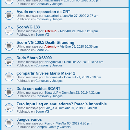
Último mensaje por
magallanes
«
Lun Jun 08, 2020 3:36 pm
Publicado en
Consolas y Juegos
Ayuda con reparacion de CRT
Último mensaje por
caesarhell
«
Lun Abr 27, 2020 2:27 am
Publicado en
Consolas y Juegos
ScoreVG 133
Último mensaje por
Artemio
«
Mar Abr 21, 2020 11:18 pm
Publicado en
Score VG
Score VG 130.5 Death Stranding
Último mensaje por
Artemio
«
Vie Ene 03, 2020 10:38 pm
Publicado en
Score VG
Duda Sharp X68000
Último mensaje por
Harvymetal
«
Dom Dic 22, 2019 10:53 am
Publicado en
Consolas y Juegos
Compartir Niveles Mario Maker 2
Último mensaje por
Harvymetal
«
Dom Jul 21, 2019 7:10 pm
Publicado en
Consolas y Juegos
Duda con cables SCART
Último mensaje por
EduardoF
«
Dom Jun 23, 2019 4:32 pm
Publicado en
Consolas y Juegos
Zero input Lag en emuladores? Parecía imposible
Último mensaje por
Gus_X
«
Dom Abr 07, 2019 10:48 pm
Publicado en
Score VG
Juegos varios
Último mensaje por
Purru
«
Mié Abr 03, 2019 4:20 pm
Publicado en
Compra, Venta y Cambio