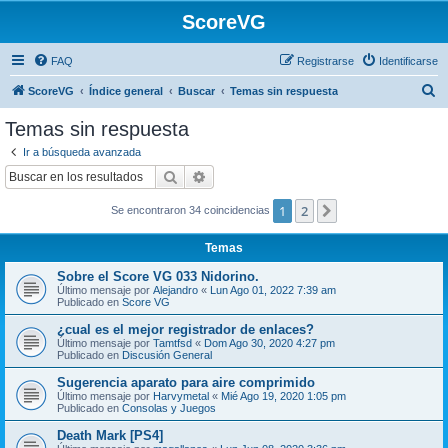
ScoreVG
FAQ
Registrarse
Identificarse
B
ScoreVG
Índice general
Buscar
Temas sin respuesta
u
Temas sin respuesta
s
Ir a búsqueda avanzada
c
Buscar
Búsqueda avanzada
a
1
2
Siguiente
Se encontraron 34 coincidencias
r
Temas
Sobre el Score VG 033 Nidorino.
Último mensaje por
Alejandro
«
Lun Ago 01, 2022 7:39 am
Publicado en
Score VG
¿cual es el mejor registrador de enlaces?
Último mensaje por
Tamtfsd
«
Dom Ago 30, 2020 4:27 pm
Publicado en
Discusión General
Sugerencia aparato para aire comprimido
Último mensaje por
Harvymetal
«
Mié Ago 19, 2020 1:05 pm
Publicado en
Consolas y Juegos
Death Mark [PS4]