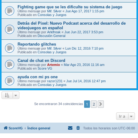
Fighting game que se les dificulte su sistema de juego
Último mensaje por
Mif. Silver
«
Jue Ago 17, 2017 1:15 pm
Publicado en
Consolas y Juegos
Detrás del Pixel: Nuevo Podcast acerca del desarrollo de
videojuegos en español
Último mensaje por
Arlefreak
«
Jue Jun 22, 2017 3:53 pm
Publicado en
Discusión General
Reportando glitches
Último mensaje por
Mif. Silver
«
Lun Dic 12, 2016 7:10 pm
Publicado en
Consolas y Juegos
Canal de chat en Discord
Último mensaje por
Artemio
«
Mar Ago 23, 2016 11:16 am
Publicado en
Score VG
ayuda con mi ps one
Último mensaje por
razor1231
«
Jue Jul 14, 2016 12:47 pm
Publicado en
Consolas y Juegos
1
2
Siguiente
Se encontraron 34 coincidencias
Ir a
ScoreVG
Índice general
Todos los horarios son
UTC-06:00