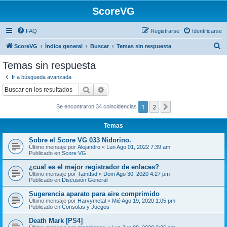
ScoreVG
FAQ
Registrarse
Identificarse
B
ScoreVG
Índice general
Buscar
Temas sin respuesta
u
Temas sin respuesta
s
Ir a búsqueda avanzada
c
Buscar
Búsqueda avanzada
a
1
2
Siguiente
Se encontraron 34 coincidencias
r
Temas
Sobre el Score VG 033 Nidorino.
Último mensaje por
Alejandro
«
Lun Ago 01, 2022 7:39 am
Publicado en
Score VG
¿cual es el mejor registrador de enlaces?
Último mensaje por
Tamtfsd
«
Dom Ago 30, 2020 4:27 pm
Publicado en
Discusión General
Sugerencia aparato para aire comprimido
Último mensaje por
Harvymetal
«
Mié Ago 19, 2020 1:05 pm
Publicado en
Consolas y Juegos
Death Mark [PS4]