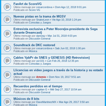
FanArt de ScoreVG
Último mensaje por
cesarcordova
«
Dom Ago 12, 2018 9:01 pm
Publicado en
Score VG
Nuevas pistas en la trama de MGSV
Último mensaje por
SnakeLeon
«
Vie Ago 10, 2018 1:24 pm
Publicado en
Consolas y Juegos
Entrevista exclusiva a Peter Moore(ex-presidente de Sega
durante Dreamcast)
Último mensaje por
danseg
«
Mar Jul 31, 2018 4:03 pm
Publicado en
Discusión General
Soundtrack de DKC restored
Último mensaje por
cesarcordova
«
Sab Jun 02, 2018 1:00 pm
Publicado en
Música
Cables YpbPr de SNES y GENESIS (HD Retrovision)
Último mensaje por
usr101
«
Lun Feb 26, 2018 12:35 pm
Publicado en
Consolas y Juegos
Llicencias en video juegos a través de la historia y su estado
actual
Último mensaje por
Artemio
«
Dom Nov 19, 2017 9:51 am
Publicado en
Discusión General
Recuerdos perdidos en el tiempo
Último mensaje por
capitan G
«
Mié Sep 27, 2017 10:54 am
Publicado en
Discusión General
Músicos de 8 bits
Último mensaje por
DaveMartinezMX
«
Mar Ago 29, 2017 3:50 am
Publicado en
Música