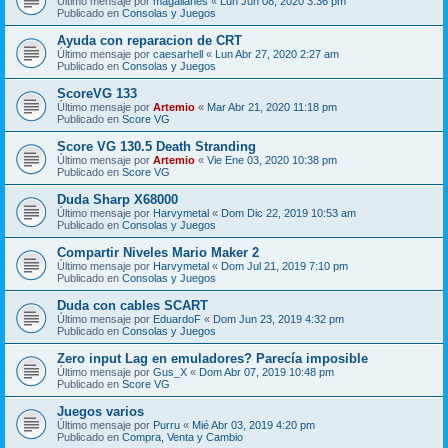
Último mensaje por
magallanes
«
Lun Jun 08, 2020 3:36 pm
Publicado en
Consolas y Juegos
Ayuda con reparacion de CRT
Último mensaje por
caesarhell
«
Lun Abr 27, 2020 2:27 am
Publicado en
Consolas y Juegos
ScoreVG 133
Último mensaje por
Artemio
«
Mar Abr 21, 2020 11:18 pm
Publicado en
Score VG
Score VG 130.5 Death Stranding
Último mensaje por
Artemio
«
Vie Ene 03, 2020 10:38 pm
Publicado en
Score VG
Duda Sharp X68000
Último mensaje por
Harvymetal
«
Dom Dic 22, 2019 10:53 am
Publicado en
Consolas y Juegos
Compartir Niveles Mario Maker 2
Último mensaje por
Harvymetal
«
Dom Jul 21, 2019 7:10 pm
Publicado en
Consolas y Juegos
Duda con cables SCART
Último mensaje por
EduardoF
«
Dom Jun 23, 2019 4:32 pm
Publicado en
Consolas y Juegos
Zero input Lag en emuladores? Parecía imposible
Último mensaje por
Gus_X
«
Dom Abr 07, 2019 10:48 pm
Publicado en
Score VG
Juegos varios
Último mensaje por
Purru
«
Mié Abr 03, 2019 4:20 pm
Publicado en
Compra, Venta y Cambio