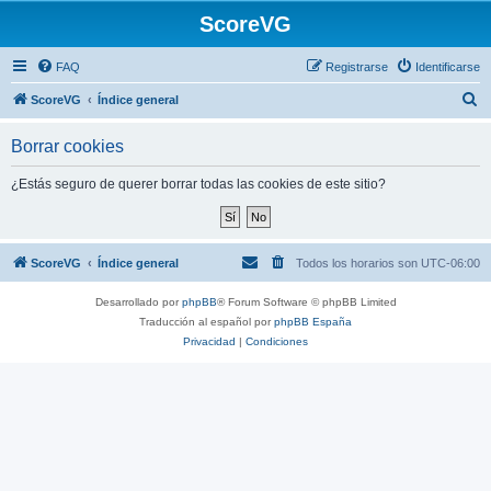
ScoreVG
FAQ
Registrarse
Identificarse
B
ScoreVG
Índice general
u
Borrar cookies
s
c
¿Estás seguro de querer borrar todas las cookies de este sitio?
a
r
ScoreVG
Índice general
Todos los horarios son
UTC-06:00
Desarrollado por
phpBB
® Forum Software © phpBB Limited
Traducción al español por
phpBB España
Privacidad
|
Condiciones