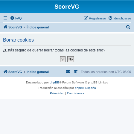
ScoreVG
FAQ
Registrarse
Identificarse
B
ScoreVG
Índice general
u
Borrar cookies
s
c
¿Estás seguro de querer borrar todas las cookies de este sitio?
a
r
ScoreVG
Índice general
Todos los horarios son
UTC-06:00
Desarrollado por
phpBB
® Forum Software © phpBB Limited
Traducción al español por
phpBB España
Privacidad
|
Condiciones