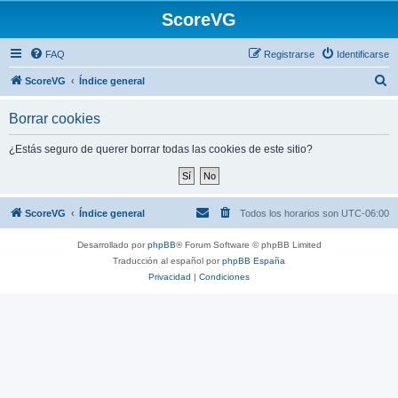
ScoreVG
FAQ
Registrarse
Identificarse
B
ScoreVG
Índice general
u
Borrar cookies
s
c
¿Estás seguro de querer borrar todas las cookies de este sitio?
a
r
ScoreVG
Índice general
Todos los horarios son
UTC-06:00
Desarrollado por
phpBB
® Forum Software © phpBB Limited
Traducción al español por
phpBB España
Privacidad
|
Condiciones