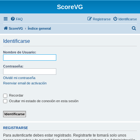
ScoreVG
FAQ
Registrarse
Identificarse
B
ScoreVG
Índice general
u
Identificarse
s
c
Nombre de Usuario:
a
r
Contraseña:
Olvidé mi contraseña
Reenviar email de activación
Recordar
Ocultar mi estado de conexión en esta sesión
REGISTRARSE
Para autenticarte debes estar registrado. Registrarte te tomará solo unos