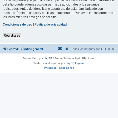
pocos segundos y te permitirá un amplio acceso al sistema. La Administración
del sitio puede además otorgar permisos adicionales a los usuarios
registrados. Antes de identificarte asegúrete de estar familiarizado con
nuestros términos de uso y políticas relacionadas. Por favor, lee las normas de
los foros mientras navegas por el sitio.
Condiciones de uso
|
Política de privacidad
Registrarse
ScoreVG
Índice general
Todos los horarios son
UTC-06:00
Desarrollado por
phpBB
® Forum Software © phpBB Limited
Traducción al español por
phpBB España
Privacidad
|
Condiciones