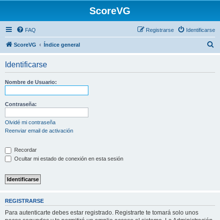
ScoreVG
FAQ
Registrarse
Identificarse
B
ScoreVG
Índice general
u
Identificarse
s
c
Nombre de Usuario:
a
r
Contraseña:
Olvidé mi contraseña
Reenviar email de activación
Recordar
Ocultar mi estado de conexión en esta sesión
REGISTRARSE
Para autenticarte debes estar registrado. Registrarte te tomará solo unos