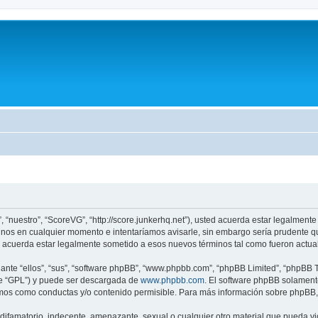
, “nuestro”, “ScoreVG”, “http://score.junkerhq.net”), usted acuerda estar legalmente
nos en cualquier momento e intentaríamos avisarle, sin embargo sería prudente q
 acuerda estar legalmente sometido a esos nuevos términos tal como fueron actua
nte “ellos”, “sus”, “software phpBB”, “www.phpbb.com”, “phpBB Limited”, “phpBB Te
te “GPL”) y puede ser descargada de
www.phpbb.com
. El software phpBB solamente
os como conductas y/o contenido permisible. Para más información sobre phpBB, p
ifamatorio, indecente, amenazante, sexual o cualquier otro material que pueda vio