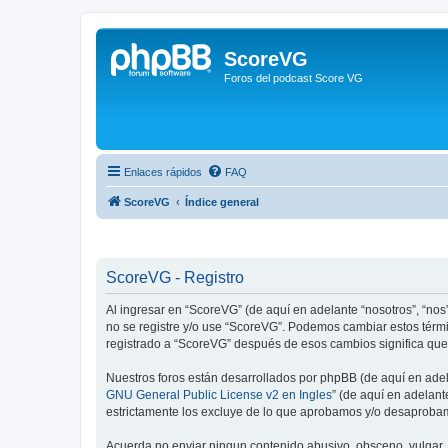
ScoreVG
Foros del podcast Score VG
Enlaces rápidos
FAQ
ScoreVG
Índice general
ScoreVG - Registro
Al ingresar en “ScoreVG” (de aquí en adelante “nosotros”, “nos”
no se registre y/o use “ScoreVG”. Podemos cambiar estos térmi
registrado a “ScoreVG” después de esos cambios significa que
Nuestros foros están desarrollados por phpBB (de aquí en adela
GNU General Public License v2 en Ingles
” (de aquí en adelan
estrictamente los excluye de lo que aprobamos y/o desaprobam
Acuerda no enviar ningun contenido abusivo, obsceno, vulgar, d