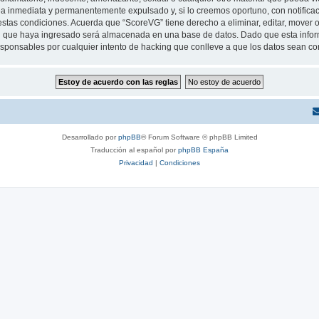
a inmediata y permanentemente expulsado y, si lo creemos oportuno, con notificaci
estas condiciones. Acuerda que “ScoreVG” tiene derecho a eliminar, editar, mover
 que haya ingresado será almacenada en una base de datos. Dado que esta inform
sponsables por cualquier intento de hacking que conlleve a que los datos sean c
Desarrollado por
phpBB
® Forum Software © phpBB Limited
Traducción al español por
phpBB España
Privacidad
|
Condiciones