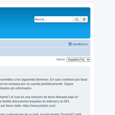
Buscar
Búsqueda avanza
Identificarse
Idioma:
 sometido a los siguientes términos. En caso contrario por favor
ue los revisase por su cuenta periódicamente. Seguir
lizados y/o reformados.
ams”) el cual es una solución de foros liberada bajo la “
 facilita discusiones basadas en Internet y la GPL
or favor visite:
https://www.phpbb.com/
.
lar cualquier ley de su país, el país donde “ScoreVG” está