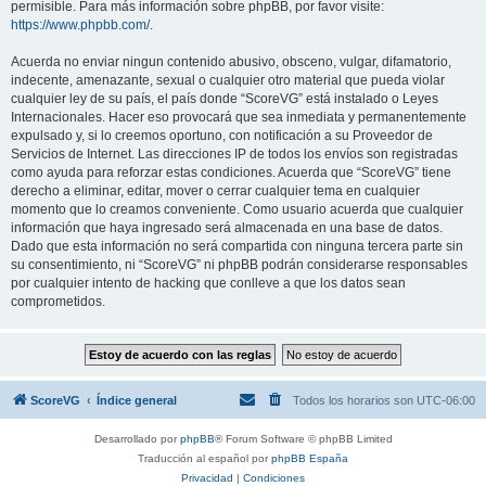
permisible. Para más información sobre phpBB, por favor visite:
https://www.phpbb.com/
.
Acuerda no enviar ningun contenido abusivo, obsceno, vulgar, difamatorio,
indecente, amenazante, sexual o cualquier otro material que pueda violar
cualquier ley de su país, el país donde “ScoreVG” está instalado o Leyes
Internacionales. Hacer eso provocará que sea inmediata y permanentemente
expulsado y, si lo creemos oportuno, con notificación a su Proveedor de
Servicios de Internet. Las direcciones IP de todos los envíos son registradas
como ayuda para reforzar estas condiciones. Acuerda que “ScoreVG” tiene
derecho a eliminar, editar, mover o cerrar cualquier tema en cualquier
momento que lo creamos conveniente. Como usuario acuerda que cualquier
información que haya ingresado será almacenada en una base de datos.
Dado que esta información no será compartida con ninguna tercera parte sin
su consentimiento, ni “ScoreVG” ni phpBB podrán considerarse responsables
por cualquier intento de hacking que conlleve a que los datos sean
comprometidos.
ScoreVG
Índice general
Todos los horarios son
UTC-06:00
Desarrollado por
phpBB
® Forum Software © phpBB Limited
Traducción al español por
phpBB España
Privacidad
|
Condiciones