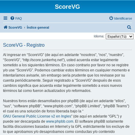
ScoreVG
FAQ
Identificarse
B
ScoreVG
Índice general
u
Idioma:
s
ScoreVG - Registro
c
Al ingresar en “ScoreVG” (de aquí en adelante “nosotros”, “nos”, “nuestro”,
a
“ScoreVG”, “http://score.junkerhq.net”), usted acuerda estar legalmente
r
sometido a los siguientes términos. En caso contrario por favor no se registre
y/o use “ScoreVG”. Podemos cambiar estos términos en cualquier momento e
intentaríamos avisarle, sin embargo sería prudente que los revisase por su
cuenta periódicamente. Seguir registrado a “ScoreVG” después de esos
cambios significa que acuerda estar legalmente sometido a esos nuevos
términos tal como fueron actualizados y/o reformados.
Nuestros foros están desarrollados por phpBB (de aquí en adelante “ellos”,
“sus”, “software phpBB”, “www.phpbb.com”, “phpBB Limited”, “phpBB Teams”)
el cual es una solución de foros liberada bajo la “
GNU General Public License v2 en Ingles
” (de aquí en adelante “GPL”) y
puede ser descargada de
www.phpbb.com
. El software phpBB solamente
facilita discusiones basadas en Internet y la GPL estrictamente los excluye de
lo que aprobamos y/o desaprobamos como conductas y/o contenido