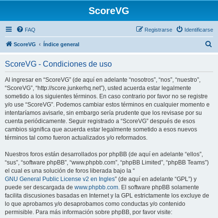
ScoreVG
FAQ
Registrarse
Identificarse
B
ScoreVG
Índice general
u
ScoreVG - Condiciones de uso
s
c
Al ingresar en “ScoreVG” (de aquí en adelante “nosotros”, “nos”, “nuestro”,
“ScoreVG”, “http://score.junkerhq.net”), usted acuerda estar legalmente
a
sometido a los siguientes términos. En caso contrario por favor no se registre
r
y/o use “ScoreVG”. Podemos cambiar estos términos en cualquier momento e
intentaríamos avisarle, sin embargo sería prudente que los revisase por su
cuenta periódicamente. Seguir registrado a “ScoreVG” después de esos
cambios significa que acuerda estar legalmente sometido a esos nuevos
términos tal como fueron actualizados y/o reformados.
Nuestros foros están desarrollados por phpBB (de aquí en adelante “ellos”,
“sus”, “software phpBB”, “www.phpbb.com”, “phpBB Limited”, “phpBB Teams”)
el cual es una solución de foros liberada bajo la “
GNU General Public License v2 en Ingles
” (de aquí en adelante “GPL”) y
puede ser descargada de
www.phpbb.com
. El software phpBB solamente
facilita discusiones basadas en Internet y la GPL estrictamente los excluye de
lo que aprobamos y/o desaprobamos como conductas y/o contenido
permisible. Para más información sobre phpBB, por favor visite: