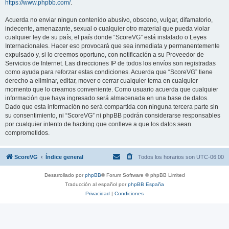
https://www.phpbb.com/
.
Acuerda no enviar ningun contenido abusivo, obsceno, vulgar, difamatorio,
indecente, amenazante, sexual o cualquier otro material que pueda violar
cualquier ley de su país, el país donde “ScoreVG” está instalado o Leyes
Internacionales. Hacer eso provocará que sea inmediata y permanentemente
expulsado y, si lo creemos oportuno, con notificación a su Proveedor de
Servicios de Internet. Las direcciones IP de todos los envíos son registradas
como ayuda para reforzar estas condiciones. Acuerda que “ScoreVG” tiene
derecho a eliminar, editar, mover o cerrar cualquier tema en cualquier
momento que lo creamos conveniente. Como usuario acuerda que cualquier
información que haya ingresado será almacenada en una base de datos.
Dado que esta información no será compartida con ninguna tercera parte sin
su consentimiento, ni “ScoreVG” ni phpBB podrán considerarse responsables
por cualquier intento de hacking que conlleve a que los datos sean
comprometidos.
ScoreVG
Índice general
Todos los horarios son
UTC-06:00
Desarrollado por
phpBB
® Forum Software © phpBB Limited
Traducción al español por
phpBB España
Privacidad
|
Condiciones