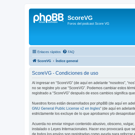
ScoreVG
Foros del podcast Score VG
Enlaces rápidos
FAQ
ScoreVG
Índice general
ScoreVG - Condiciones de uso
Al ingresar en “ScoreVG” (de aquí en adelante “nosotros”, “nos”
no se registre y/o use “ScoreVG”. Podemos cambiar estos térmi
registrado a “ScoreVG” después de esos cambios significa que
Nuestros foros están desarrollados por phpBB (de aquí en adela
GNU General Public License v2 en Ingles
” (de aquí en adelan
estrictamente los excluye de lo que aprobamos y/o desaprobam
Acuerda no enviar ningun contenido abusivo, obsceno, vulgar, d
instalado o Leyes Internacionales. Hacer eso provocará que se
de todos los envíos son registradas como ayuda para reforzar 