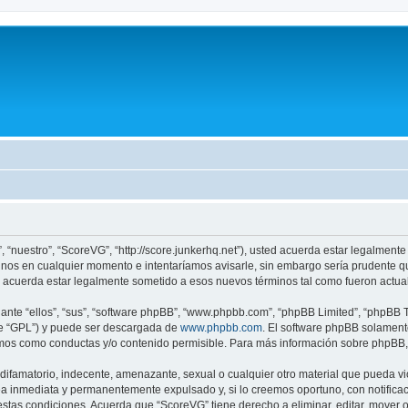
, “nuestro”, “ScoreVG”, “http://score.junkerhq.net”), usted acuerda estar legalmente
nos en cualquier momento e intentaríamos avisarle, sin embargo sería prudente q
 acuerda estar legalmente sometido a esos nuevos términos tal como fueron actua
nte “ellos”, “sus”, “software phpBB”, “www.phpbb.com”, “phpBB Limited”, “phpBB Te
te “GPL”) y puede ser descargada de
www.phpbb.com
. El software phpBB solamente
os como conductas y/o contenido permisible. Para más información sobre phpBB, p
ifamatorio, indecente, amenazante, sexual o cualquier otro material que pueda vio
a inmediata y permanentemente expulsado y, si lo creemos oportuno, con notificaci
estas condiciones. Acuerda que “ScoreVG” tiene derecho a eliminar, editar, mover