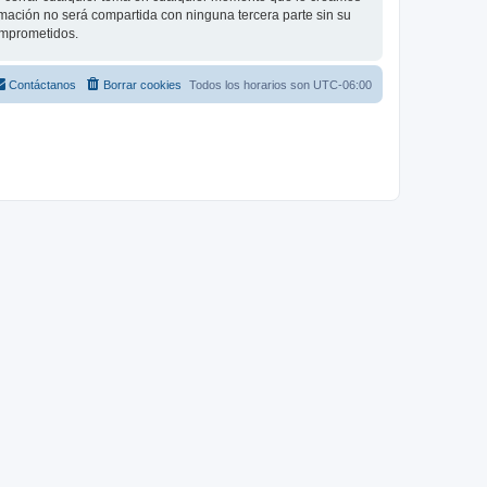
ación no será compartida con ninguna tercera parte sin su
omprometidos.
Contáctanos
Borrar cookies
Todos los horarios son
UTC-06:00