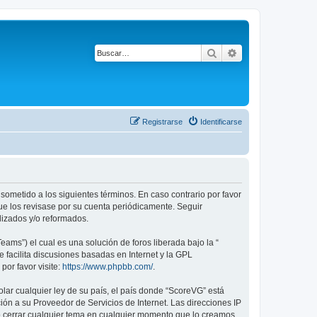
Buscar
Búsqueda avanza
Registrarse
Identificarse
 sometido a los siguientes términos. En caso contrario por favor
ue los revisase por su cuenta periódicamente. Seguir
lizados y/o reformados.
ams”) el cual es una solución de foros liberada bajo la “
 facilita discusiones basadas en Internet y la GPL
or favor visite:
https://www.phpbb.com/
.
lar cualquier ley de su país, el país donde “ScoreVG” está
ón a su Proveedor de Servicios de Internet. Las direcciones IP
 o cerrar cualquier tema en cualquier momento que lo creamos