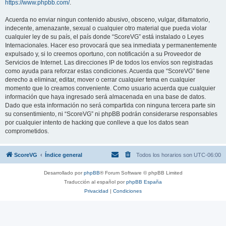
https://www.phpbb.com/
.
Acuerda no enviar ningun contenido abusivo, obsceno, vulgar, difamatorio,
indecente, amenazante, sexual o cualquier otro material que pueda violar
cualquier ley de su país, el país donde “ScoreVG” está instalado o Leyes
Internacionales. Hacer eso provocará que sea inmediata y permanentemente
expulsado y, si lo creemos oportuno, con notificación a su Proveedor de
Servicios de Internet. Las direcciones IP de todos los envíos son registradas
como ayuda para reforzar estas condiciones. Acuerda que “ScoreVG” tiene
derecho a eliminar, editar, mover o cerrar cualquier tema en cualquier
momento que lo creamos conveniente. Como usuario acuerda que cualquier
información que haya ingresado será almacenada en una base de datos.
Dado que esta información no será compartida con ninguna tercera parte sin
su consentimiento, ni “ScoreVG” ni phpBB podrán considerarse responsables
por cualquier intento de hacking que conlleve a que los datos sean
comprometidos.
ScoreVG
Índice general
Todos los horarios son
UTC-06:00
Desarrollado por
phpBB
® Forum Software © phpBB Limited
Traducción al español por
phpBB España
Privacidad
|
Condiciones