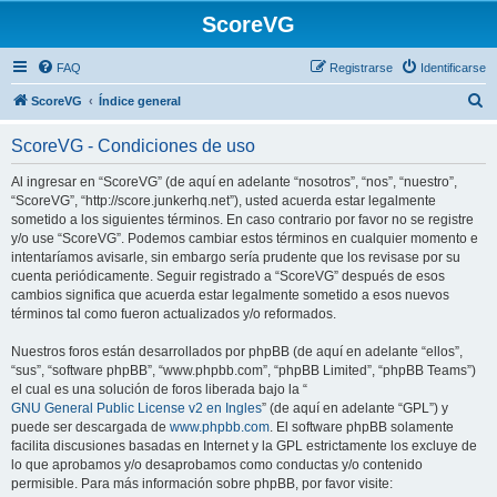
ScoreVG
FAQ
Registrarse
Identificarse
B
ScoreVG
Índice general
u
ScoreVG - Condiciones de uso
s
c
Al ingresar en “ScoreVG” (de aquí en adelante “nosotros”, “nos”, “nuestro”,
“ScoreVG”, “http://score.junkerhq.net”), usted acuerda estar legalmente
a
sometido a los siguientes términos. En caso contrario por favor no se registre
r
y/o use “ScoreVG”. Podemos cambiar estos términos en cualquier momento e
intentaríamos avisarle, sin embargo sería prudente que los revisase por su
cuenta periódicamente. Seguir registrado a “ScoreVG” después de esos
cambios significa que acuerda estar legalmente sometido a esos nuevos
términos tal como fueron actualizados y/o reformados.
Nuestros foros están desarrollados por phpBB (de aquí en adelante “ellos”,
“sus”, “software phpBB”, “www.phpbb.com”, “phpBB Limited”, “phpBB Teams”)
el cual es una solución de foros liberada bajo la “
GNU General Public License v2 en Ingles
” (de aquí en adelante “GPL”) y
puede ser descargada de
www.phpbb.com
. El software phpBB solamente
facilita discusiones basadas en Internet y la GPL estrictamente los excluye de
lo que aprobamos y/o desaprobamos como conductas y/o contenido
permisible. Para más información sobre phpBB, por favor visite: