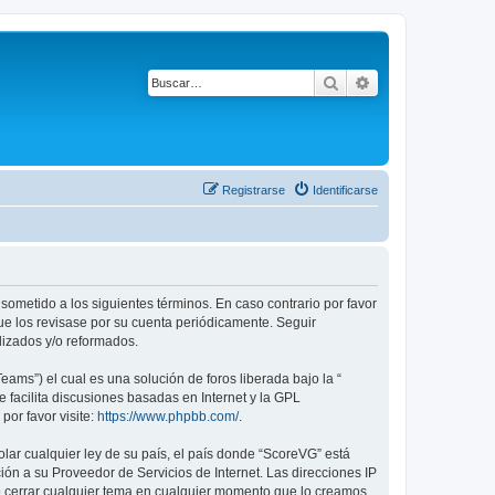
Buscar
Búsqueda avanza
Registrarse
Identificarse
 sometido a los siguientes términos. En caso contrario por favor
ue los revisase por su cuenta periódicamente. Seguir
lizados y/o reformados.
ams”) el cual es una solución de foros liberada bajo la “
 facilita discusiones basadas en Internet y la GPL
or favor visite:
https://www.phpbb.com/
.
lar cualquier ley de su país, el país donde “ScoreVG” está
ón a su Proveedor de Servicios de Internet. Las direcciones IP
 o cerrar cualquier tema en cualquier momento que lo creamos