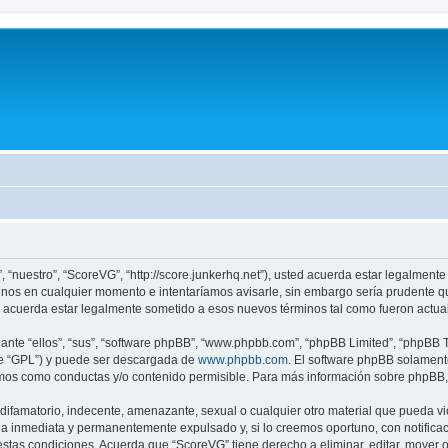
, “nuestro”, “ScoreVG”, “http://score.junkerhq.net”), usted acuerda estar legalmente
nos en cualquier momento e intentaríamos avisarle, sin embargo sería prudente q
 acuerda estar legalmente sometido a esos nuevos términos tal como fueron actua
nte “ellos”, “sus”, “software phpBB”, “www.phpbb.com”, “phpBB Limited”, “phpBB Te
te “GPL”) y puede ser descargada de
www.phpbb.com
. El software phpBB solamente
os como conductas y/o contenido permisible. Para más información sobre phpBB, p
ifamatorio, indecente, amenazante, sexual o cualquier otro material que pueda vio
a inmediata y permanentemente expulsado y, si lo creemos oportuno, con notificaci
estas condiciones. Acuerda que “ScoreVG” tiene derecho a eliminar, editar, mover