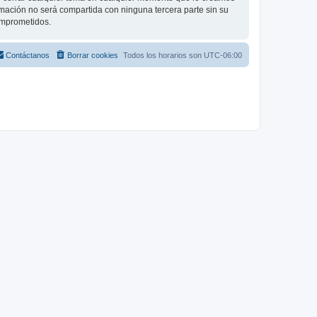
ación no será compartida con ninguna tercera parte sin su
omprometidos.
Contáctanos
Borrar cookies
Todos los horarios son
UTC-06:00