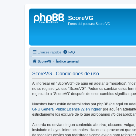
ScoreVG
Foros del podcast Score VG
Enlaces rápidos
FAQ
ScoreVG
Índice general
ScoreVG - Condiciones de uso
Al ingresar en “ScoreVG” (de aquí en adelante “nosotros”, “nos”
no se registre y/o use “ScoreVG”. Podemos cambiar estos térmi
registrado a “ScoreVG” después de esos cambios significa que
Nuestros foros están desarrollados por phpBB (de aquí en adela
GNU General Public License v2 en Ingles
” (de aquí en adelan
estrictamente los excluye de lo que aprobamos y/o desaprobam
Acuerda no enviar ningun contenido abusivo, obsceno, vulgar, d
instalado o Leyes Internacionales. Hacer eso provocará que se
de todos los envíos son registradas como ayuda para reforzar 