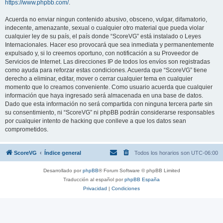
https://www.phpbb.com/
.
Acuerda no enviar ningun contenido abusivo, obsceno, vulgar, difamatorio,
indecente, amenazante, sexual o cualquier otro material que pueda violar
cualquier ley de su país, el país donde “ScoreVG” está instalado o Leyes
Internacionales. Hacer eso provocará que sea inmediata y permanentemente
expulsado y, si lo creemos oportuno, con notificación a su Proveedor de
Servicios de Internet. Las direcciones IP de todos los envíos son registradas
como ayuda para reforzar estas condiciones. Acuerda que “ScoreVG” tiene
derecho a eliminar, editar, mover o cerrar cualquier tema en cualquier
momento que lo creamos conveniente. Como usuario acuerda que cualquier
información que haya ingresado será almacenada en una base de datos.
Dado que esta información no será compartida con ninguna tercera parte sin
su consentimiento, ni “ScoreVG” ni phpBB podrán considerarse responsables
por cualquier intento de hacking que conlleve a que los datos sean
comprometidos.
ScoreVG
Índice general
Todos los horarios son
UTC-06:00
Desarrollado por
phpBB
® Forum Software © phpBB Limited
Traducción al español por
phpBB España
Privacidad
|
Condiciones