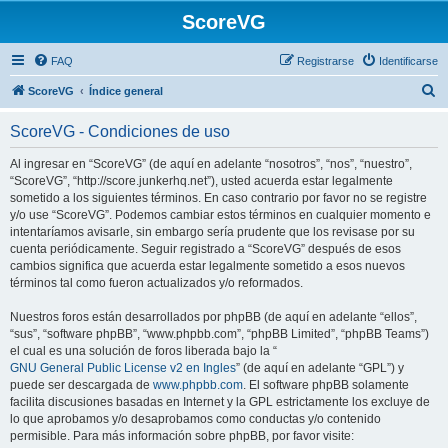
ScoreVG
FAQ
Registrarse
Identificarse
B
ScoreVG
Índice general
u
ScoreVG - Condiciones de uso
s
c
Al ingresar en “ScoreVG” (de aquí en adelante “nosotros”, “nos”, “nuestro”,
“ScoreVG”, “http://score.junkerhq.net”), usted acuerda estar legalmente
a
sometido a los siguientes términos. En caso contrario por favor no se registre
r
y/o use “ScoreVG”. Podemos cambiar estos términos en cualquier momento e
intentaríamos avisarle, sin embargo sería prudente que los revisase por su
cuenta periódicamente. Seguir registrado a “ScoreVG” después de esos
cambios significa que acuerda estar legalmente sometido a esos nuevos
términos tal como fueron actualizados y/o reformados.
Nuestros foros están desarrollados por phpBB (de aquí en adelante “ellos”,
“sus”, “software phpBB”, “www.phpbb.com”, “phpBB Limited”, “phpBB Teams”)
el cual es una solución de foros liberada bajo la “
GNU General Public License v2 en Ingles
” (de aquí en adelante “GPL”) y
puede ser descargada de
www.phpbb.com
. El software phpBB solamente
facilita discusiones basadas en Internet y la GPL estrictamente los excluye de
lo que aprobamos y/o desaprobamos como conductas y/o contenido
permisible. Para más información sobre phpBB, por favor visite: