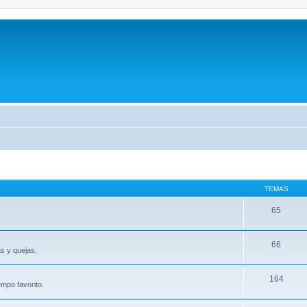
TEMAS
65
66
s y quejas.
164
mpo favorito.