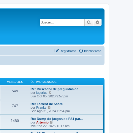
Buscar
Búsqueda avanza
Registrarse
Identificarse
MENSAJES
ÚLTIMO MENSAJE
Re: Buscador de preguntas de …
549
V
por
lugerius
e
Lun Oct 05, 2020 9:57 pm
r
ú
Re: Torrent de Score
747
l
V
por
Franky
t
e
Sab Ago 31, 2024 11:54 pm
i
r
m
ú
Re: Dump de juegos de PS1 par…
1480
o
l
V
por
Artemio
m
t
e
Mié Ene 22, 2025 11:17 am
e
i
r
n
m
ú