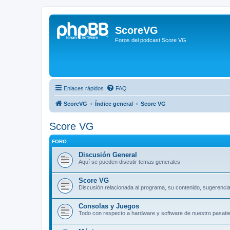
ScoreVG
Foros del podcast Score VG
Enlaces rápidos
FAQ
ScoreVG
Índice general
Score VG
Score VG
FORO
Discusión General
Aquí se pueden discutir temas generales
Score VG
Discusión relacionada al programa, su contenido, sugerencia
Consolas y Juegos
Todo con respecto a hardware y software de nuestro pasatie