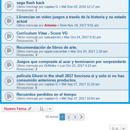
sega flash back
Último mensaje por
capitan G
«
Mié Ene 03, 2018 12:17 pm
Respuestas:
2
Llicencias en video juegos a través de la historia y su estado
actual
Último mensaje por
Artemio
«
Dom Nov 19, 2017 9:51 am
Currículum Vitae - Score VG
Último mensaje por
salvadorski
«
Mar Oct 24, 2017 5:31 pm
Respuestas:
3
Recomendación de libros de arte.
Último mensaje por
uppercutzombie
«
Mar Oct 24, 2017 1:18 am
Respuestas:
3
Juegos que compraste al azar y terminaron por sorprenderte
Último mensaje por
DrMnike
«
Lun Oct 23, 2017 4:10 am
Respuestas:
2
película Ghost in the shell 2017 funciona si y solo si no has
consumido anteriores productos.
Último mensaje por
capitan G
«
Mié Sep 27, 2017 11:18 am
Respuestas:
5
Recuerdos perdidos en el tiempo
Último mensaje por
capitan G
«
Mié Sep 27, 2017 10:54 am
Nuevo Tema
1
2
3
Siguiente
65 temas
Ir a