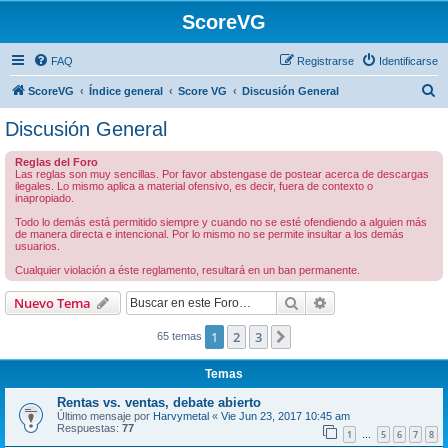
ScoreVG
FAQ
Registrarse
Identificarse
B
ScoreVG
Índice general
Score VG
Discusión General
u
Discusión General
s
Reglas del Foro
c
Las reglas son muy sencillas. Por favor abstengase de postear acerca de descargas
ilegales. Lo mismo aplica a material ofensivo, es decir, fuera de contexto o
a
inapropiado.
r
Todo lo demás está permitido siempre y cuando no se esté ofendiendo a alguien más
de manera directa e intencional. Por lo mismo no se permite insultar a los demás
usuarios.
Cualquier violación a éste reglamento, resultará en un ban permanente.
Buscar
Búsqueda avanzad
Nuevo Tema
1
2
3
Siguiente
65 temas
Temas
Rentas vs. ventas, debate abierto
Último mensaje por
Harvymetal
«
Vie Jun 23, 2017 10:45 am
Respuestas:
77
1
5
6
7
8
…