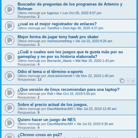
Buscador de preguntas de los programas de Artemio y
Rolman
Último mensaje por
lugerius
«
Lun Oct 05, 2020 9:57 pm
Respuestas:
2
¿cual es el mejor registrador de enlaces?
Último mensaje por
Tamtfsd
«
Dom Ago 30, 2020 4:27 pm
Mejor forma de jugar tony hawk pro skater
Último mensaje por
memosomething
«
Vie Jul 10, 2020 8:26 am
Respuestas:
3
¿Cuál o cuales son los juegos que te gusta más por su
gameplay y no por su historia elaborada?
Último mensaje por
Bernardo_Alanis
«
Mié Mar 25, 2020 1:43 pm
Respuestas:
4
Odio el tema o el término e-sports
Último mensaje por
JesicaArismendi
«
Vie Nov 22, 2019 1:40 pm
Respuestas:
13
1
2
¿Que versión de linux recomiendan para una laptop?
Último mensaje por
Reli
«
Mar Oct 15, 2019 5:50 pm
Respuestas:
2
Sobre el precio actual de los juegos.
Último mensaje por
DaveMartinezMX
«
Mar Jul 23, 2019 12:45 am
Respuestas:
9
Quiero hacer un juego de NES
Último mensaje por
DaveMartinezMX
«
Vie Jul 19, 2019 9:36 am
Respuestas:
4
¿Chrono cross en ps2?