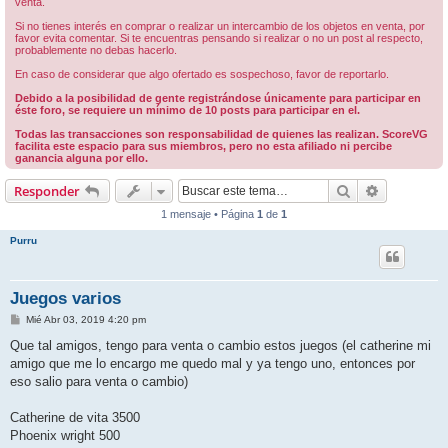
venta.
Si no tienes interés en comprar o realizar un intercambio de los objetos en venta, por
favor evita comentar. Si te encuentras pensando si realizar o no un post al respecto,
probablemente no debas hacerlo.
En caso de considerar que algo ofertado es sospechoso, favor de reportarlo.
Debido a la posibilidad de gente registrándose únicamente para participar en
éste foro, se requiere un mínimo de 10 posts para participar en el.
Todas las transacciones son responsabilidad de quienes las realizan. ScoreVG
facilita este espacio para sus miembros, pero no esta afiliado ni percibe
ganancia alguna por ello.
Buscar
Búsqueda 
Responder
1 mensaje • Página
1
de
1
Purru
Juegos varios
M
Mié Abr 03, 2019 4:20 pm
e
n
Que tal amigos, tengo para venta o cambio estos juegos (el catherine mi
s
amigo que me lo encargo me quedo mal y ya tengo uno, entonces por
a
j
eso salio para venta o cambio)
e
Catherine de vita 3500
Phoenix wright 500