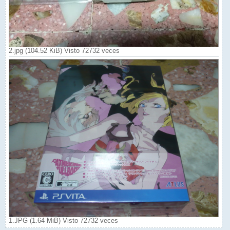
2.jpg (104.52 KiB) Visto 72732 veces
1.JPG (1.64 MiB) Visto 72732 veces