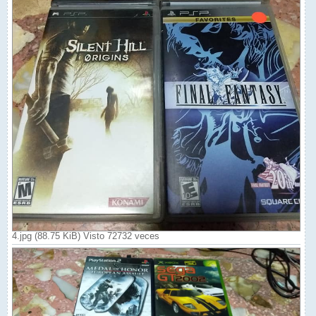
4.jpg (88.75 KiB) Visto 72732 veces