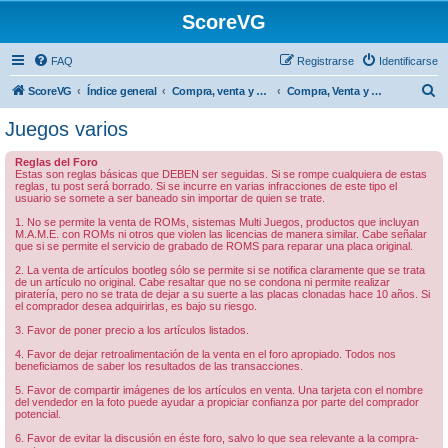
ScoreVG
FAQ
Registrarse
Identificarse
B
ScoreVG
Índice general
Compra, venta y cambio
Compra, Venta y Cambio
u
Juegos varios
s
Reglas del Foro
c
Estas son reglas básicas que DEBEN ser seguidas. Si se rompe cualquiera de estas
reglas, tu post será borrado. Si se incurre en varias infracciones de este tipo el
a
usuario se somete a ser baneado sin importar de quien se trate.
r
1. No se permite la venta de ROMs, sistemas Multi Juegos, productos que incluyan
M.A.M.E. con ROMs ni otros que violen las licencias de manera similar. Cabe señalar
que si se permite el servicio de grabado de ROMS para reparar una placa original.
2. La venta de artículos bootleg sólo se permite si se notifica claramente que se trata
de un artículo no original. Cabe resaltar que no se condona ni permite realizar
piratería, pero no se trata de dejar a su suerte a las placas clonadas hace 10 años. Si
el comprador desea adquirirlas, es bajo su riesgo.
3. Favor de poner precio a los artículos listados.
4. Favor de dejar retroalimentación de la venta en el foro apropiado. Todos nos
beneficiamos de saber los resultados de las transacciones.
5. Favor de compartir imágenes de los artículos en venta. Una tarjeta con el nombre
del vendedor en la foto puede ayudar a propiciar confianza por parte del comprador
potencial.
6. Favor de evitar la discusión en éste foro, salvo lo que sea relevante a la compra-