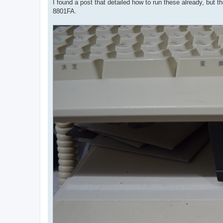
n
I found a post that detailed how to run these already, but 
s
8801FA.
a
j
e