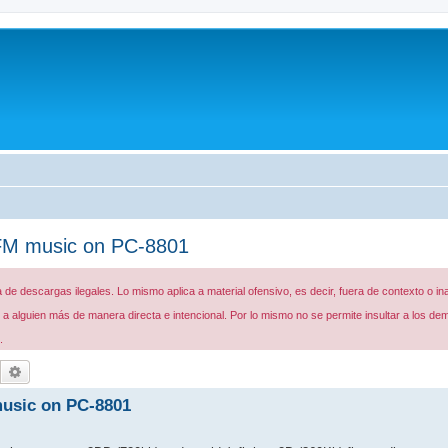
FM music on PC-8801
de descargas ilegales. Lo mismo aplica a material ofensivo, es decir, fuera de contexto o in
 alguien más de manera directa e intencional. Por lo mismo no se permite insultar a los de
.
Buscar
Búsqueda avanzada
usic on PC-8801