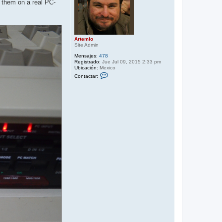
n them on a real PC-
Artemio
Site Admin
Mensajes:
478
Registrado:
Jue Jul 09, 2015 2:33 pm
Ubicación:
Mexico
C
Contactar:
o
n
t
a
c
t
a
r
A
r
t
e
m
i
o