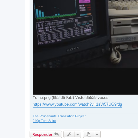
Yu-no.png (893.36 KiB) Visto 85539 veces
https://www.youtube.com/watch?v=1sW57UG9rdg
The Policenauts Translation Project
240p Test Suite
Responder