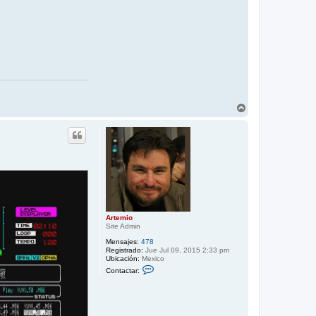
A
r
r
i
b
a
Artemio
Site Admin
Mensajes:
478
Registrado:
Jue Jul 09, 2015 2:33 pm
Ubicación:
Mexico
C
Contactar:
o
n
t
a
c