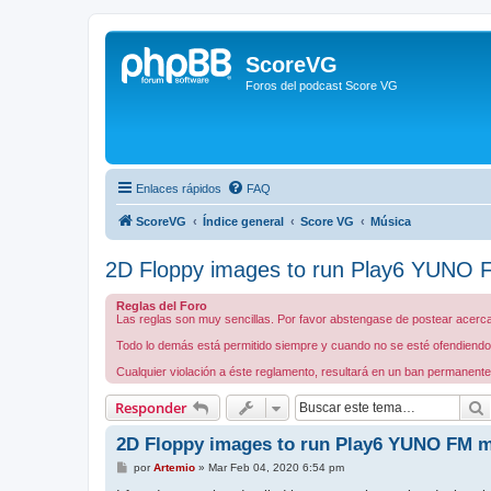
ScoreVG
Foros del podcast Score VG
Enlaces rápidos
FAQ
ScoreVG
Índice general
Score VG
Música
2D Floppy images to run Play6 YUNO 
Reglas del Foro
Las reglas son muy sencillas. Por favor abstengase de postear acerca 
Todo lo demás está permitido siempre y cuando no se esté ofendiendo a
Cualquier violación a éste reglamento, resultará en un ban permanente
Responder
2D Floppy images to run Play6 YUNO FM m
M
por
Artemio
»
Mar Feb 04, 2020 6:54 pm
e