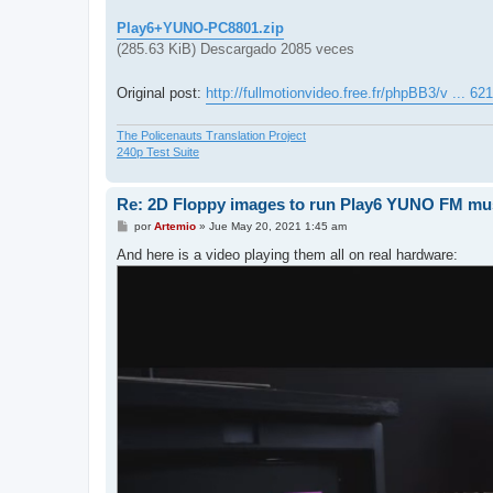
Play6+YUNO-PC8801.zip
(285.63 KiB) Descargado 2085 veces
Original post:
http://fullmotionvideo.free.fr/phpBB3/v ... 6
The Policenauts Translation Project
240p Test Suite
Re: 2D Floppy images to run Play6 YUNO FM mu
M
por
Artemio
»
Jue May 20, 2021 1:45 am
e
n
And here is a video playing them all on real hardware:
s
a
j
e