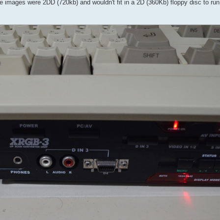
the images were 2DD (720kb) and wouldn't fit in a 2D (360Kb) floppy disc to ru