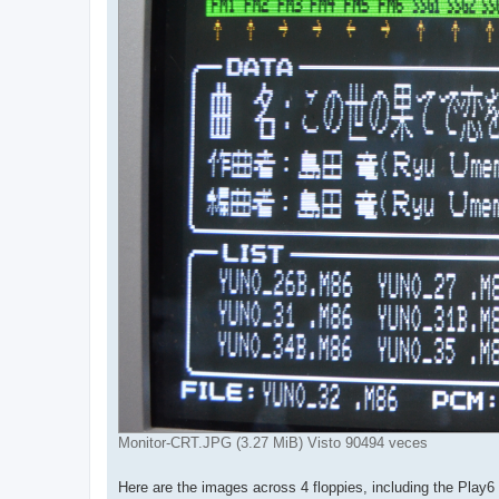
Monitor-CRT.JPG (3.27 MiB) Visto 90494 veces
Here are the images across 4 floppies, including the Play6 