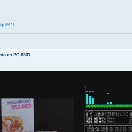
21#p16621
sic on PC-8801