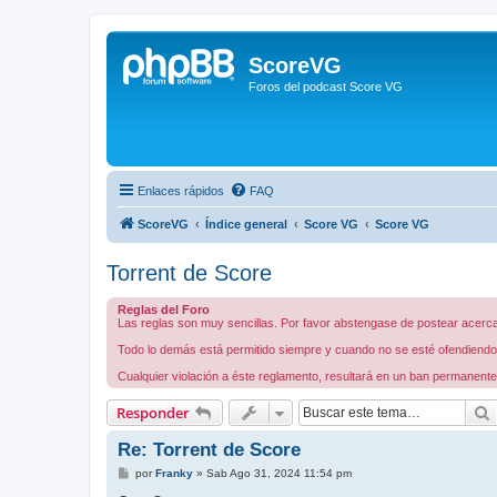
ScoreVG
Foros del podcast Score VG
Enlaces rápidos
FAQ
ScoreVG
Índice general
Score VG
Score VG
Torrent de Score
Reglas del Foro
Las reglas son muy sencillas. Por favor abstengase de postear acerca 
Todo lo demás está permitido siempre y cuando no se esté ofendiendo a
Cualquier violación a éste reglamento, resultará en un ban permanente
Responder
Re: Torrent de Score
M
por
Franky
»
Sab Ago 31, 2024 11:54 pm
e