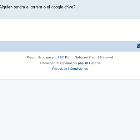
guien tendra el torrent o el google drive?
Desarrollado por
phpBB
® Forum Software © phpBB Limited
Traducción al español por
phpBB España
Privacidad
|
Condiciones