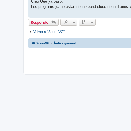
n
Creo Que ya paso.
s
Los programs ya no estan ni en sound cloud ni en iTunes. Al
a
j
e
Responder
Volver a “Score VG”
ScoreVG
Índice general