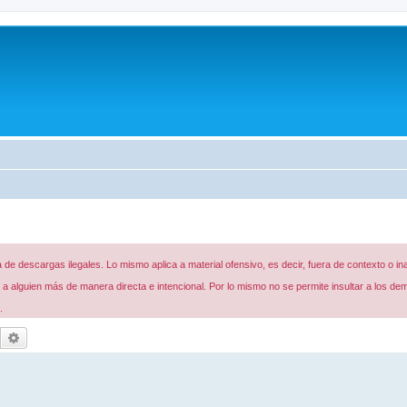
de descargas ilegales. Lo mismo aplica a material ofensivo, es decir, fuera de contexto o in
 alguien más de manera directa e intencional. Por lo mismo no se permite insultar a los de
.
Buscar
Búsqueda avanzada