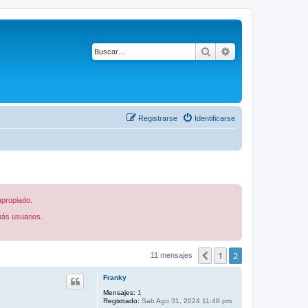
Buscar
Búsqueda avanza
Registrarse
Identificarse
apropiado.
más usuarios.
1
2
Anterior
11 mensajes
Franky
Mensajes:
1
Registrado:
Sab Ago 31, 2024 11:48 pm