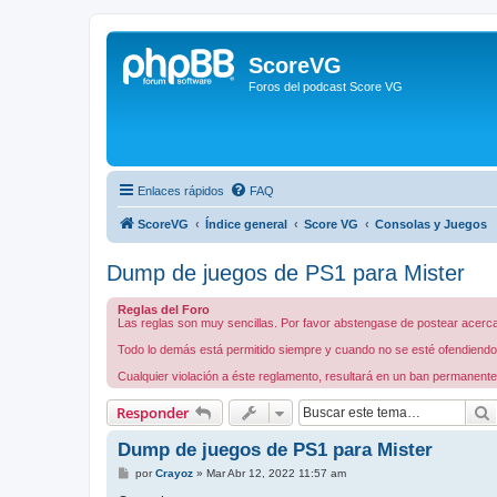
ScoreVG
Foros del podcast Score VG
Enlaces rápidos
FAQ
ScoreVG
Índice general
Score VG
Consolas y Juegos
Dump de juegos de PS1 para Mister
Reglas del Foro
Las reglas son muy sencillas. Por favor abstengase de postear acerca 
Todo lo demás está permitido siempre y cuando no se esté ofendiendo a
Cualquier violación a éste reglamento, resultará en un ban permanente
Responder
Dump de juegos de PS1 para Mister
M
por
Crayoz
»
Mar Abr 12, 2022 11:57 am
e