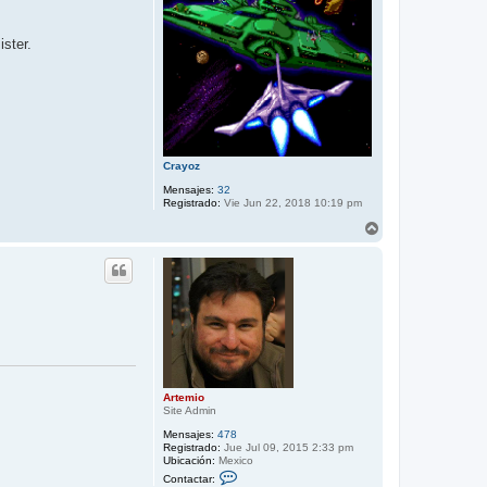
ster.
Crayoz
Mensajes:
32
Registrado:
Vie Jun 22, 2018 10:19 pm
A
r
r
i
b
a
Artemio
Site Admin
Mensajes:
478
Registrado:
Jue Jul 09, 2015 2:33 pm
Ubicación:
Mexico
C
Contactar:
o