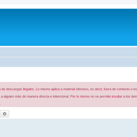
de descargas ilegales. Lo mismo aplica a material ofensivo, es decir, fuera de contexto o in
 alguien más de manera directa e intencional. Por lo mismo no se permite insultar a los de
.
Buscar
Búsqueda avanzada