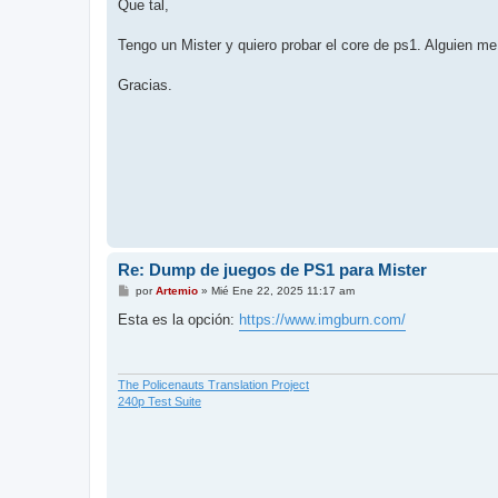
n
Que tal,
s
a
j
Tengo un Mister y quiero probar el core de ps1. Alguien m
e
Gracias.
Re: Dump de juegos de PS1 para Mister
M
por
Artemio
»
Mié Ene 22, 2025 11:17 am
e
n
Esta es la opción:
https://www.imgburn.com/
s
a
j
e
The Policenauts Translation Project
240p Test Suite