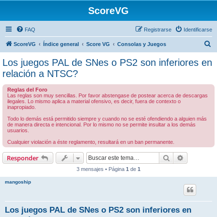
ScoreVG
FAQ
Registrarse
Identificarse
B
ScoreVG
Índice general
Score VG
Consolas y Juegos
u
Los juegos PAL de SNes o PS2 son inferiores en
s
relación a NTSC?
c
Reglas del Foro
a
Las reglas son muy sencillas. Por favor abstengase de postear acerca de descargas
ilegales. Lo mismo aplica a material ofensivo, es decir, fuera de contexto o
r
inapropiado.
Todo lo demás está permitido siempre y cuando no se esté ofendiendo a alguien más
de manera directa e intencional. Por lo mismo no se permite insultar a los demás
usuarios.
Cualquier violación a éste reglamento, resultará en un ban permanente.
Buscar
Búsqueda 
Responder
3 mensajes • Página
1
de
1
mangoship
Los juegos PAL de SNes o PS2 son inferiores en