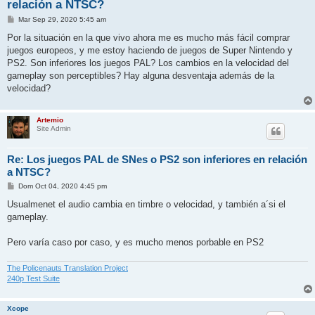
relación a NTSC?
M
Mar Sep 29, 2020 5:45 am
e
n
Por la situación en la que vivo ahora me es mucho más fácil comprar
s
juegos europeos, y me estoy haciendo de juegos de Super Nintendo y
a
j
PS2. Son inferiores los juegos PAL? Los cambios en la velocidad del
e
gameplay son perceptibles? Hay alguna desventaja además de la
velocidad?
Artemio
Site Admin
Re: Los juegos PAL de SNes o PS2 son inferiores en relación
a NTSC?
M
Dom Oct 04, 2020 4:45 pm
e
n
Usualmenet el audio cambia en timbre o velocidad, y también a´si el
s
gameplay.
a
j
e
Pero varía caso por caso, y es mucho menos porbable en PS2
The Policenauts Translation Project
240p Test Suite
Xcope